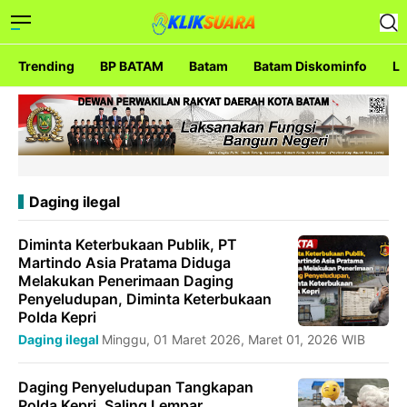
Trending
BP BATAM
Batam
Batam Diskominfo
La
Daging ilegal
Diminta Keterbukaan Publik, PT
Martindo Asia Pratama Diduga
Melakukan Penerimaan Daging
Penyeludupan, Diminta Keterbukaan
Polda Kepri
Daging ilegal
Minggu, 01 Maret 2026, Maret 01, 2026 WIB
Daging Penyeludupan Tangkapan
Polda Kepri, Saling Lempar