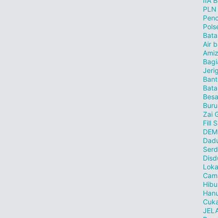
IIA 
PLN
Penc
Pols
Bat
Air 
Ami
Bagi
Jeri
Bant
Bat
Besa
Buru
Zai 
Fill
DEM
Dad
Ser
Disd
Loka
Cam
Hibu
Han
Cuka
JELA