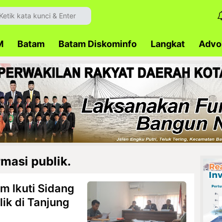
M
Batam
Batam Diskominfo
Langkat
Advok
masi publik.
m Ikuti Sidang
ik di Tanjung