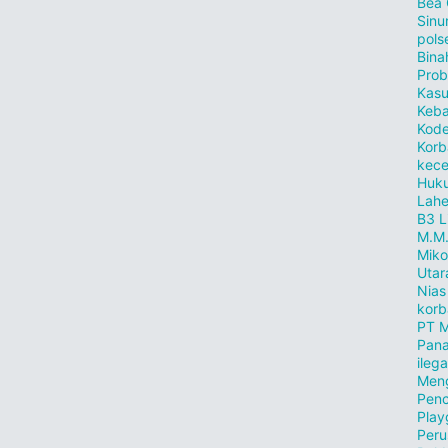
Bea
Sinu
pols
Bina
Prob
Kasu
Keb
Kode
Korb
kece
Huku
Lahe
B3
L
M.M
Miko
Utar
Nias
korb
PT M
Pana
ilega
Meng
Penc
Play
Peru