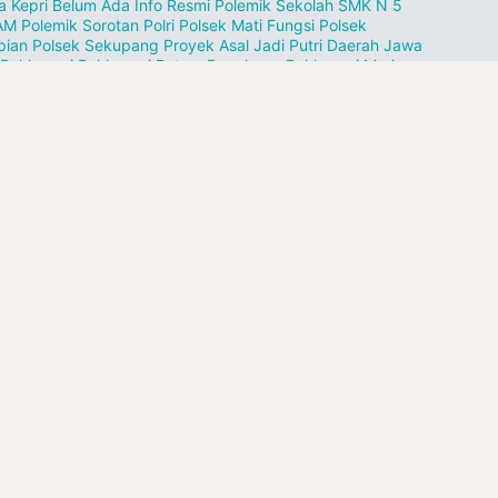
a Kepri Belum Ada Info Resmi
Polemik Sekolah SMK N 5
AM
Polemik Sorotan
Polri
Polsek Mati Fungsi
Polsek
pian
Polsek Sekupang
Proyek Asal Jadi
Putri Daerah Jawa
Reklamasi
Reklamasi Batam Bengkong
Reklamasi Marina
amasi di Kampung Nelayan
Religius Sarumaha S.H
Rikha
atasari
Rokok Ilegak
Rokok Ilegal
Rokok Tanpa Cukai
h Sakit Aini
S.E
SMK N 1
SMK N 3
SMPN 27
SP2H Belum
erima Korban
SPBU
Sagulung
Sampah Lagi
Sanawuyu
am Siagian
Sei Pelunggut
Sekolah Djuwita
Seroja Dapur12
lga
Sidang sengketa informasi publik.
Sikap Tidak Perlu
ntoh
Simpang Petek
Singapora
Sitōlu'ōri
Skala Besar
Solar
n Bermain
Solok
Somel Kayu
Staf DPRD Kota Batam
Subdit
it 2 Ditreskrimsus Polda Kepri.
Suherman
Sulap Pelabuhan
ang
Sumatra Padang
Surabaya
TNI
Tabung Gas
Tangerang
ung Gundap
Tanjung Uncang
Tapanuli Utara
Teguran
gang Babi Dinilai Sepihak
Teluk Mata Ikan
Tembak Ikan
esi Tower
Terseret nama HS
Tiban Indah
Tujuan Karimun
namen
Turut berdukacita
Ukirlah Jejak Terindah
Universitas
 Kepulauan
Vidio VIRAL
WNA
Waduk Tembesi
Wakapolda
ut
Warga kampung Aleng
pangkas
rusak
solar kencing
ang pasir
llow Us