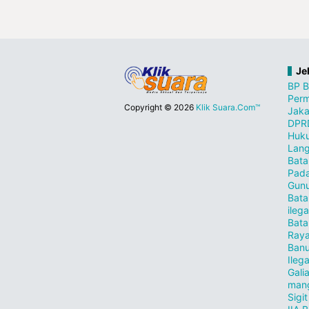
Je
BP 
Perm
Copyright ©
2026
Klik Suara.Com™
Jaka
DPR
Huk
Lang
Bata
Pad
Gunu
Bata
ilega
Bat
Ray
Ban
Ileg
Gali
man
Sigi