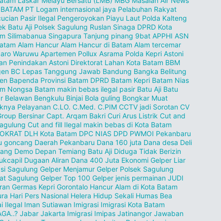
Batam
Laskar Melayu Bersatu (LMB)
MBG
Masalah Air
News
 BATAM
PT Logam internasional jaya
Pelabuhan Rakyat
ucian Pasir Ilegal
Pengeroyokan
Piayu Laut
Polda Kalteng
ek Batu Aji
Polsek Sagulung
Ruslan Sinaga DPRD Kota
am
Silimabanua
Singapura
Tanjung pinang
9bat
APPHI
ASN
batam
Alam Hancur
Alam Hancur di Batam
Alam tercemar
zaro Waruwu
Apartemen Pollux
Asrama Polda Kepri
Astoni
an Penindakan
Astoni Direktorat Lahan Kota Batam
BBM
gen
BC Lepas Tanggung Jawab
Bandung
Bangka Belitung
en
Bapenda Provinsi
Batam DPRD
Batam Kepri
Batam Nias
am Nongsa
Batam makin bebas ilegal pasir
Batu Aji
Batu
r
Belawan
Bengkulu
Binjai
Bola guling
Bongkar Muat
knya Pelayanan
C.LO.
C.Med.
C.PIM
CCTV jadi Sorotan
CV
Group Bersinar
Capt. Arqam Bakri
Curi Arus Listrik
Cut and
 Sagulung
Cut and fill Ilegal makin bebas di Kota Batam
OKRAT
DLH Kota Batam
DPC NIAS
DPD PWMOI Pekanbaru
u goncang
Daerah Pekanbaru
Dana 160 juta
Dana desa
Deli
dang
Demo
Depan Temiang Batu Aji
Diduga Tidak Berizin
ukcapil
Dugaan Aliran Dana 400 Juta
Ekonomi
Gelper Liar
si Sagulung
Gelper Menjamur
Gelper Polsek Sagulung
at Sagulung
Gelper Top 100
Gelper jenis permainan JUDI
ran
Germas Kepri
Gorontalo
Hancur Alam di Kota Batam
ura
Hari Pers Nasional
Helera
Hidup Sekali
Humas Bea
i
Ilegal
Iman Sutiawan
Imigrasi
Imigrasi Kota Batam
GA..?
Jabar
Jakarta Imigrasi Imipas
Jatinangor
Jawaban