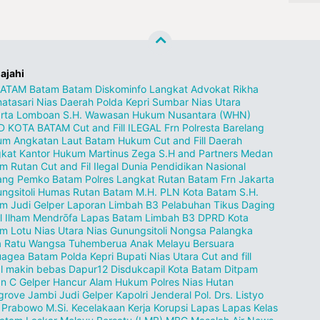
lajahi
BATAM
Batam
Batam Diskominfo
Langkat
Advokat Rikha
atasari
Nias
Daerah
Polda Kepri
Sumbar
Nias Utara
rta
Lomboan S.H.
Wawasan Hukum Nusantara (WHN)
D KOTA BATAM
Cut and Fill ILEGAL
Frn
Polresta Barelang
um
Angkatan Laut
Batam Hukum
Cut and Fill
Daerah
kat
Kantor Hukum Martinus Zega S.H and Partners
Medan
m Rutan
Cut and Fil Ilegal
Dunia Pendidikan
Nasional
ang
Pemko Batam
Polres Langkat
Rutan Batam
Frn Jakarta
ngsitoli
Humas Rutan Batam
M.H.
PLN Kota Batam
S.H.
m Judi Gelper
Laporan Limbah B3
Pelabuhan Tikus
Daging
l
Ilham Mendrōfa
Lapas Batam
Limbah B3 DPRD Kota
am
Lotu Nias Utara
Nias Gunungsitoli
Nongsa
Palangka
a
Ratu Wangsa
Tuhemberua
Anak Melayu Bersuara
uagea
Batam Polda Kepri
Bupati Nias Utara
Cut and fill
al makin bebas Dapur12
Disdukcapil Kota Batam
Ditpam
an C
Gelper
Hancur Alam
Hukum Polres Nias
Hutan
grove
Jambi
Judi Gelper
Kapolri Jenderal Pol. Drs. Listyo
t Prabowo M.Si.
Kecelakaan Kerja
Korupsi
Lapas
Lapas Kelas