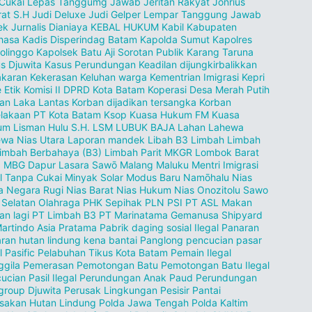
 Cukai Lepas Tanggumg Jawab
Jeritan Rakyat
Jonrius
rat S.H
Judi Deluxe
Judi Gelper Lempar Tanggung Jawab
ek
Jurnalis Dianiaya
KEBAL HUKUM
Kabil
Kabupaten
hasa
Kadis Disperindag Batam
Kapolda Sumut
Kapolres
olinggo
Kapolsek Batu Aji Sorotan Publik
Karang Taruna
s Djuwita
Kasus Perundungan
Keadilan dijungkirbalikkan
akaran
Kekerasan
Keluhan warga
Kementrian Imigrasi
Kepri
 Etik
Komisi II DPRD Kota Batam
Koperasi Desa Merah Putih
an Laka Lantas
Korban dijadikan tersangka
Korban
lakaan PT
Kota Batam
Ksop
Kuasa Hukum FM
Kuasa
m Lisman Hulu S.H.
LSM
LUBUK BAJA
Lahan
Lahewa
wa Nias Utara
Laporan mandek
Libah B3
Limbah
Limbah
imbah Berbahaya (B3)
Limbah Parit MKGR
Lombok Barat
.
MBG Dapur Lasara Sawō
Malang
Maluku
Mentri Imigrasi
l Tanpa Cukai
Minyak Solar
Modus Baru
Namōhalu Nias
a
Negara Rugi
Nias Barat
Nias Hukum
Nias Onozitolu Sawo
 Selatan
Olahraga
PHK Sepihak
PLN
PSI
PT ASL Makan
an lagi
PT Limbah B3
PT Marinatama Gemanusa Shipyard
artindo Asia Pratama
Pabrik daging sosial Ilegal
Panaran
ran hutan lindung kena bantai
Panglong pencucian pasar
l
Pasific
Pelabuhan Tikus Kota Batam
Pemain Ilegal
gila
Pemerasan
Pemotongan Batu
Pemotongan Batu Ilegal
ucian Pasil Ilegal
Perundungan Anak Paud
Perundungan
group Djuwita
Perusak Lingkungan Pesisir Pantai
sakan Hutan Lindung
Polda Jawa Tengah
Polda Kaltim