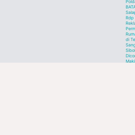
Pold
BAT
Sala
Rdp
Rekl
Perm
Ruma
di T
Sang
Sibo
Dico
Maki
4 Un
Bar
Tanj
Peda
Temb
Tur
Riau
Sum
tamb
Fo