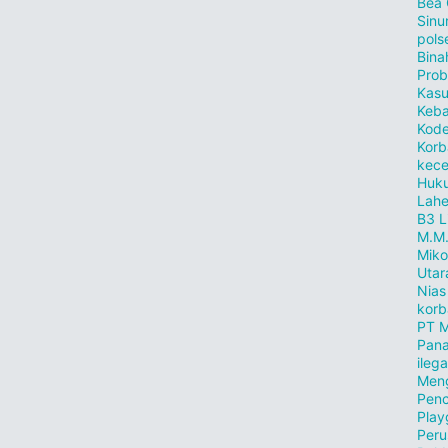
Bea
Sinu
pols
Bina
Prob
Kasu
Keb
Kode
Korb
kece
Huku
Lahe
B3
L
M.M
Miko
Utar
Nias
korb
PT M
Pana
ilega
Meng
Penc
Play
Peru