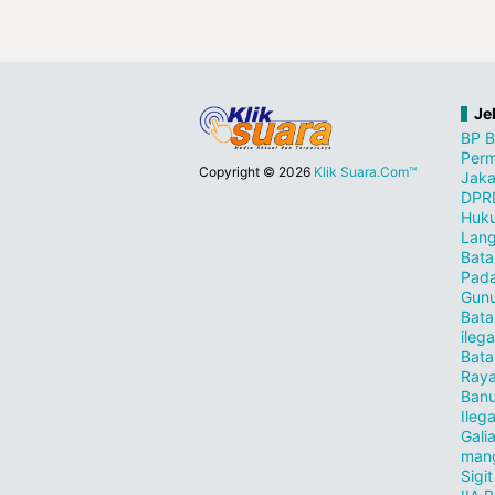
Je
BP 
Perm
Copyright ©
2026
Klik Suara.Com™
Jaka
DPR
Huk
Lang
Bata
Pad
Gunu
Bata
ilega
Bat
Ray
Ban
Ileg
Gali
man
Sigi