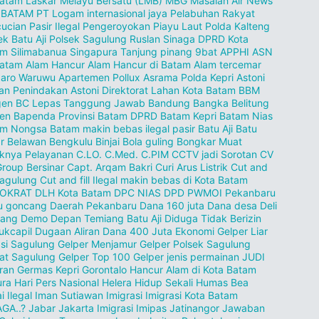
Batam
Laskar Melayu Bersatu (LMB)
MBG
Masalah Air
News
 BATAM
PT Logam internasional jaya
Pelabuhan Rakyat
ucian Pasir Ilegal
Pengeroyokan
Piayu Laut
Polda Kalteng
ek Batu Aji
Polsek Sagulung
Ruslan Sinaga DPRD Kota
am
Silimabanua
Singapura
Tanjung pinang
9bat
APPHI
ASN
batam
Alam Hancur
Alam Hancur di Batam
Alam tercemar
zaro Waruwu
Apartemen Pollux
Asrama Polda Kepri
Astoni
an Penindakan
Astoni Direktorat Lahan Kota Batam
BBM
gen
BC Lepas Tanggung Jawab
Bandung
Bangka Belitung
en
Bapenda Provinsi
Batam DPRD
Batam Kepri
Batam Nias
am Nongsa
Batam makin bebas ilegal pasir
Batu Aji
Batu
r
Belawan
Bengkulu
Binjai
Bola guling
Bongkar Muat
knya Pelayanan
C.LO.
C.Med.
C.PIM
CCTV jadi Sorotan
CV
Group Bersinar
Capt. Arqam Bakri
Curi Arus Listrik
Cut and
 Sagulung
Cut and fill Ilegal makin bebas di Kota Batam
OKRAT
DLH Kota Batam
DPC NIAS
DPD PWMOI Pekanbaru
u goncang
Daerah Pekanbaru
Dana 160 juta
Dana desa
Deli
dang
Demo
Depan Temiang Batu Aji
Diduga Tidak Berizin
ukcapil
Dugaan Aliran Dana 400 Juta
Ekonomi
Gelper Liar
si Sagulung
Gelper Menjamur
Gelper Polsek Sagulung
at Sagulung
Gelper Top 100
Gelper jenis permainan JUDI
ran
Germas Kepri
Gorontalo
Hancur Alam di Kota Batam
ura
Hari Pers Nasional
Helera
Hidup Sekali
Humas Bea
i
Ilegal
Iman Sutiawan
Imigrasi
Imigrasi Kota Batam
GA..?
Jabar
Jakarta Imigrasi Imipas
Jatinangor
Jawaban