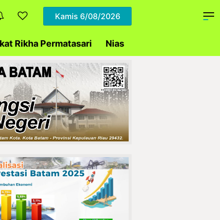
Kamis
6/08/2026
at Rikha Permatasari
Nias
Daerah
Polda Ke