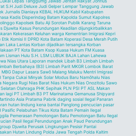
 Cukai Lepas Tanggumg Jawab
Jeritan Rakyat
Jonrius
rat S.H
Judi Deluxe
Judi Gelper Lempar Tanggung Jawab
ek
Jurnalis Dianiaya
KEBAL HUKUM
Kabil
Kabupaten
hasa
Kadis Disperindag Batam
Kapolda Sumut
Kapolres
olinggo
Kapolsek Batu Aji Sorotan Publik
Karang Taruna
s Djuwita
Kasus Perundungan
Keadilan dijungkirbalikkan
akaran
Kekerasan
Keluhan warga
Kementrian Imigrasi
Kepri
 Etik
Komisi II DPRD Kota Batam
Koperasi Desa Merah Putih
an Laka Lantas
Korban dijadikan tersangka
Korban
lakaan PT
Kota Batam
Ksop
Kuasa Hukum FM
Kuasa
m Lisman Hulu S.H.
LSM
LUBUK BAJA
Lahan
Lahewa
wa Nias Utara
Laporan mandek
Libah B3
Limbah
Limbah
imbah Berbahaya (B3)
Limbah Parit MKGR
Lombok Barat
.
MBG Dapur Lasara Sawō
Malang
Maluku
Mentri Imigrasi
l Tanpa Cukai
Minyak Solar
Modus Baru
Namōhalu Nias
a
Negara Rugi
Nias Barat
Nias Hukum
Nias Onozitolu Sawo
 Selatan
Olahraga
PHK Sepihak
PLN
PSI
PT ASL Makan
an lagi
PT Limbah B3
PT Marinatama Gemanusa Shipyard
artindo Asia Pratama
Pabrik daging sosial Ilegal
Panaran
ran hutan lindung kena bantai
Panglong pencucian pasar
l
Pasific
Pelabuhan Tikus Kota Batam
Pemain Ilegal
gila
Pemerasan
Pemotongan Batu
Pemotongan Batu Ilegal
ucian Pasil Ilegal
Perundungan Anak Paud
Perundungan
group Djuwita
Perusak Lingkungan Pesisir Pantai
sakan Hutan Lindung
Polda Jawa Tengah
Polda Kaltim