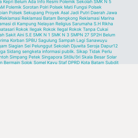
a Kepri Belum Ada Info Resmi
Polemik Sekolah SMK N 5
AM
Polemik Sorotan
Polri
Polsek Mati Fungsi
Polsek
pian
Polsek Sekupang
Proyek Asal Jadi
Putri Daerah Jawa
Reklamasi
Reklamasi Batam Bengkong
Reklamasi Marina
amasi di Kampung Nelayan
Religius Sarumaha S.H
Rikha
atasari
Rokok Ilegak
Rokok Ilegal
Rokok Tanpa Cukai
h Sakit Aini
S.E
SMK N 1
SMK N 3
SMPN 27
SP2H Belum
erima Korban
SPBU
Sagulung
Sampah Lagi
Sanawuyu
am Siagian
Sei Pelunggut
Sekolah Djuwita
Seroja Dapur12
lga
Sidang sengketa informasi publik.
Sikap Tidak Perlu
ntoh
Simpang Petek
Singapora
Sitōlu'ōri
Skala Besar
Solar
n Bermain
Solok
Somel Kayu
Staf DPRD Kota Batam
Subdit
it 2 Ditreskrimsus Polda Kepri.
Suherman
Sulap Pelabuhan
ang
Sumatra Padang
Surabaya
TNI
Tabung Gas
Tangerang
ung Gundap
Tanjung Uncang
Tapanuli Utara
Teguran
gang Babi Dinilai Sepihak
Teluk Mata Ikan
Tembak Ikan
esi Tower
Terseret nama HS
Tiban Indah
Tujuan Karimun
namen
Turut berdukacita
Ukirlah Jejak Terindah
Universitas
 Kepulauan
Vidio VIRAL
WNA
Waduk Tembesi
Wakapolda
ut
Warga kampung Aleng
pangkas
rusak
solar kencing
ang pasir
llow Us