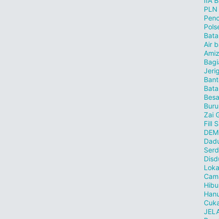
IIA 
PLN
Penc
Pols
Bat
Air 
Ami
Bagi
Jeri
Bant
Bat
Besa
Buru
Zai 
Fill
DEM
Dad
Ser
Disd
Loka
Cam
Hibu
Han
Cuka
JELA