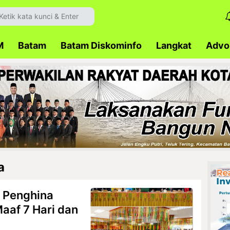
M
Batam
Batam Diskominfo
Langkat
Advok
a
 Penghina
aaf 7 Hari dan