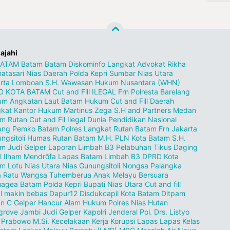
lajahi
BATAM
Batam
Batam Diskominfo
Langkat
Advokat Rikha
atasari
Nias
Daerah
Polda Kepri
Sumbar
Nias Utara
rta
Lomboan S.H.
Wawasan Hukum Nusantara (WHN)
D KOTA BATAM
Cut and Fill ILEGAL
Frn
Polresta Barelang
um
Angkatan Laut
Batam Hukum
Cut and Fill
Daerah
kat
Kantor Hukum Martinus Zega S.H and Partners
Medan
m Rutan
Cut and Fil Ilegal
Dunia Pendidikan
Nasional
ang
Pemko Batam
Polres Langkat
Rutan Batam
Frn Jakarta
ngsitoli
Humas Rutan Batam
M.H.
PLN Kota Batam
S.H.
m Judi Gelper
Laporan Limbah B3
Pelabuhan Tikus
Daging
l
Ilham Mendrōfa
Lapas Batam
Limbah B3 DPRD Kota
am
Lotu Nias Utara
Nias Gunungsitoli
Nongsa
Palangka
a
Ratu Wangsa
Tuhemberua
Anak Melayu Bersuara
uagea
Batam Polda Kepri
Bupati Nias Utara
Cut and fill
al makin bebas Dapur12
Disdukcapil Kota Batam
Ditpam
an C
Gelper
Hancur Alam
Hukum Polres Nias
Hutan
grove
Jambi
Judi Gelper
Kapolri Jenderal Pol. Drs. Listyo
t Prabowo M.Si.
Kecelakaan Kerja
Korupsi
Lapas
Lapas Kelas