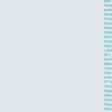
Bea
Sinu
pols
Bina
Prob
Kasu
Keb
Kode
Korb
kece
Huku
Lahe
B3
L
M.M
Miko
Utar
Nias
korb
PT M
Pana
ilega
Meng
Penc
Play
Peru