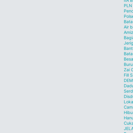
IIA 
PLN
Penc
Pols
Bat
Air 
Ami
Bagi
Jeri
Bant
Bat
Besa
Buru
Zai 
Fill
DEM
Dad
Ser
Disd
Loka
Cam
Hibu
Han
Cuka
JELA