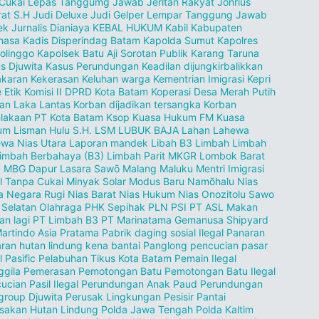
 Cukai Lepas Tanggumg Jawab
Jeritan Rakyat
Jonrius
rat S.H
Judi Deluxe
Judi Gelper Lempar Tanggung Jawab
ek
Jurnalis Dianiaya
KEBAL HUKUM
Kabil
Kabupaten
hasa
Kadis Disperindag Batam
Kapolda Sumut
Kapolres
olinggo
Kapolsek Batu Aji Sorotan Publik
Karang Taruna
s Djuwita
Kasus Perundungan
Keadilan dijungkirbalikkan
akaran
Kekerasan
Keluhan warga
Kementrian Imigrasi
Kepri
 Etik
Komisi II DPRD Kota Batam
Koperasi Desa Merah Putih
an Laka Lantas
Korban dijadikan tersangka
Korban
lakaan PT
Kota Batam
Ksop
Kuasa Hukum FM
Kuasa
m Lisman Hulu S.H.
LSM
LUBUK BAJA
Lahan
Lahewa
wa Nias Utara
Laporan mandek
Libah B3
Limbah
Limbah
imbah Berbahaya (B3)
Limbah Parit MKGR
Lombok Barat
.
MBG Dapur Lasara Sawō
Malang
Maluku
Mentri Imigrasi
l Tanpa Cukai
Minyak Solar
Modus Baru
Namōhalu Nias
a
Negara Rugi
Nias Barat
Nias Hukum
Nias Onozitolu Sawo
 Selatan
Olahraga
PHK Sepihak
PLN
PSI
PT ASL Makan
an lagi
PT Limbah B3
PT Marinatama Gemanusa Shipyard
artindo Asia Pratama
Pabrik daging sosial Ilegal
Panaran
ran hutan lindung kena bantai
Panglong pencucian pasar
l
Pasific
Pelabuhan Tikus Kota Batam
Pemain Ilegal
gila
Pemerasan
Pemotongan Batu
Pemotongan Batu Ilegal
ucian Pasil Ilegal
Perundungan Anak Paud
Perundungan
group Djuwita
Perusak Lingkungan Pesisir Pantai
sakan Hutan Lindung
Polda Jawa Tengah
Polda Kaltim