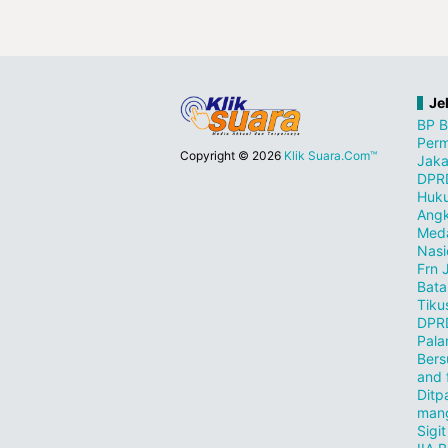
Je
BP 
Perm
Copyright ©
2026
Klik Suara.Com™
Jaka
DPR
Huk
Angk
Med
Nasi
Frn 
Bat
Tiku
DPR
Pala
Bers
and 
Dit
man
Sigi