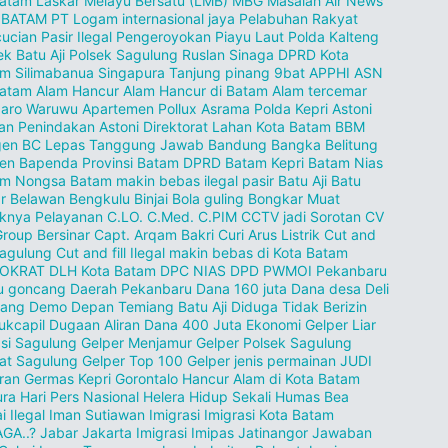
Batam
Laskar Melayu Bersatu (LMB)
MBG
Masalah Air
News
 BATAM
PT Logam internasional jaya
Pelabuhan Rakyat
ucian Pasir Ilegal
Pengeroyokan
Piayu Laut
Polda Kalteng
ek Batu Aji
Polsek Sagulung
Ruslan Sinaga DPRD Kota
am
Silimabanua
Singapura
Tanjung pinang
9bat
APPHI
ASN
batam
Alam Hancur
Alam Hancur di Batam
Alam tercemar
zaro Waruwu
Apartemen Pollux
Asrama Polda Kepri
Astoni
an Penindakan
Astoni Direktorat Lahan Kota Batam
BBM
gen
BC Lepas Tanggung Jawab
Bandung
Bangka Belitung
en
Bapenda Provinsi
Batam DPRD
Batam Kepri
Batam Nias
am Nongsa
Batam makin bebas ilegal pasir
Batu Aji
Batu
r
Belawan
Bengkulu
Binjai
Bola guling
Bongkar Muat
knya Pelayanan
C.LO.
C.Med.
C.PIM
CCTV jadi Sorotan
CV
Group Bersinar
Capt. Arqam Bakri
Curi Arus Listrik
Cut and
 Sagulung
Cut and fill Ilegal makin bebas di Kota Batam
OKRAT
DLH Kota Batam
DPC NIAS
DPD PWMOI Pekanbaru
u goncang
Daerah Pekanbaru
Dana 160 juta
Dana desa
Deli
dang
Demo
Depan Temiang Batu Aji
Diduga Tidak Berizin
ukcapil
Dugaan Aliran Dana 400 Juta
Ekonomi
Gelper Liar
si Sagulung
Gelper Menjamur
Gelper Polsek Sagulung
at Sagulung
Gelper Top 100
Gelper jenis permainan JUDI
ran
Germas Kepri
Gorontalo
Hancur Alam di Kota Batam
ura
Hari Pers Nasional
Helera
Hidup Sekali
Humas Bea
i
Ilegal
Iman Sutiawan
Imigrasi
Imigrasi Kota Batam
GA..?
Jabar
Jakarta Imigrasi Imipas
Jatinangor
Jawaban