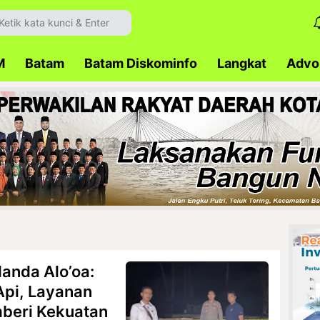
M
Batam
Batam Diskominfo
Langkat
Advok
anda Alo’oa:
Api, Layanan
mberi Kekuatan