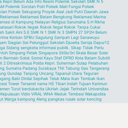
a Kepri Belum Ada Info Resmi
Polemik Sekolah SMK N 5
AM
Polemik Sorotan
Polri
Polsek Mati Fungsi
Polsek
pian
Polsek Sekupang
Proyek Asal Jadi
Putri Daerah Jawa
Reklamasi
Reklamasi Batam Bengkong
Reklamasi Marina
amasi di Kampung Nelayan
Religius Sarumaha S.H
Rikha
atasari
Rokok Ilegak
Rokok Ilegal
Rokok Tanpa Cukai
h Sakit Aini
S.E
SMK N 1
SMK N 3
SMPN 27
SP2H Belum
erima Korban
SPBU
Sagulung
Sampah Lagi
Sanawuyu
am Siagian
Sei Pelunggut
Sekolah Djuwita
Seroja Dapur12
lga
Sidang sengketa informasi publik.
Sikap Tidak Perlu
ntoh
Simpang Petek
Singapora
Sitōlu'ōri
Skala Besar
Solar
n Bermain
Solok
Somel Kayu
Staf DPRD Kota Batam
Subdit
it 2 Ditreskrimsus Polda Kepri.
Suherman
Sulap Pelabuhan
ang
Sumatra Padang
Surabaya
TNI
Tabung Gas
Tangerang
ung Gundap
Tanjung Uncang
Tapanuli Utara
Teguran
gang Babi Dinilai Sepihak
Teluk Mata Ikan
Tembak Ikan
esi Tower
Terseret nama HS
Tiban Indah
Tujuan Karimun
namen
Turut berdukacita
Ukirlah Jejak Terindah
Universitas
 Kepulauan
Vidio VIRAL
WNA
Waduk Tembesi
Wakapolda
ut
Warga kampung Aleng
pangkas
rusak
solar kencing
ang pasir
llow Us