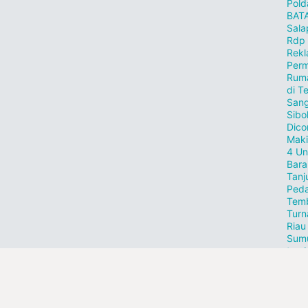
Pold
BAT
Sala
Rdp
Rekl
Perm
Ruma
di T
Sang
Sibo
Dico
Maki
4 Un
Bar
Tanj
Peda
Temb
Tur
Riau
Sum
tamb
Fo