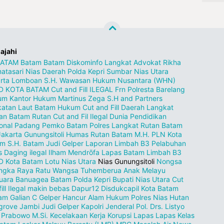
lajahi
BATAM
Batam
Batam Diskominfo
Langkat
Advokat Rikha
atasari
Nias
Daerah
Polda Kepri
Sumbar
Nias Utara
rta
Lomboan S.H.
Wawasan Hukum Nusantara (WHN)
D KOTA BATAM
Cut and Fill ILEGAL
Frn
Polresta Barelang
um
Kantor Hukum Martinus Zega S.H and Partners
atan Laut
Batam Hukum
Cut and Fill
Daerah Langkat
an
Batam Rutan
Cut and Fil Ilegal
Dunia Pendidikan
onal
Padang
Pemko Batam
Polres Langkat
Rutan Batam
Jakarta
Gunungsitoli
Humas Rutan Batam
M.H.
PLN Kota
am
S.H.
Batam Judi Gelper
Laporan Limbah B3
Pelabuhan
s
Daging ilegal
Ilham Mendrōfa
Lapas Batam
Limbah B3
D Kota Batam
Lotu Nias Utara
Nias Gunungsitoli
Nongsa
ngka Raya
Ratu Wangsa
Tuhemberua
Anak Melayu
uara
Banuagea
Batam Polda Kepri
Bupati Nias Utara
Cut
fill Ilegal makin bebas Dapur12
Disdukcapil Kota Batam
pam
Galian C
Gelper
Hancur Alam
Hukum Polres Nias
Hutan
grove
Jambi
Judi Gelper
Kapolri Jenderal Pol. Drs. Listyo
t Prabowo M.Si.
Kecelakaan Kerja
Korupsi
Lapas
Lapas Kelas