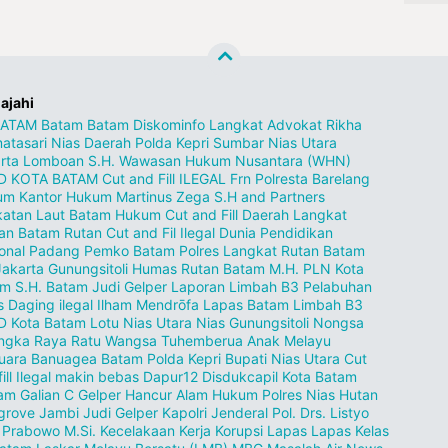
lajahi
BATAM
Batam
Batam Diskominfo
Langkat
Advokat Rikha
atasari
Nias
Daerah
Polda Kepri
Sumbar
Nias Utara
rta
Lomboan S.H.
Wawasan Hukum Nusantara (WHN)
D KOTA BATAM
Cut and Fill ILEGAL
Frn
Polresta Barelang
um
Kantor Hukum Martinus Zega S.H and Partners
atan Laut
Batam Hukum
Cut and Fill
Daerah Langkat
an
Batam Rutan
Cut and Fil Ilegal
Dunia Pendidikan
onal
Padang
Pemko Batam
Polres Langkat
Rutan Batam
Jakarta
Gunungsitoli
Humas Rutan Batam
M.H.
PLN Kota
am
S.H.
Batam Judi Gelper
Laporan Limbah B3
Pelabuhan
s
Daging ilegal
Ilham Mendrōfa
Lapas Batam
Limbah B3
D Kota Batam
Lotu Nias Utara
Nias Gunungsitoli
Nongsa
ngka Raya
Ratu Wangsa
Tuhemberua
Anak Melayu
uara
Banuagea
Batam Polda Kepri
Bupati Nias Utara
Cut
fill Ilegal makin bebas Dapur12
Disdukcapil Kota Batam
pam
Galian C
Gelper
Hancur Alam
Hukum Polres Nias
Hutan
grove
Jambi
Judi Gelper
Kapolri Jenderal Pol. Drs. Listyo
t Prabowo M.Si.
Kecelakaan Kerja
Korupsi
Lapas
Lapas Kelas