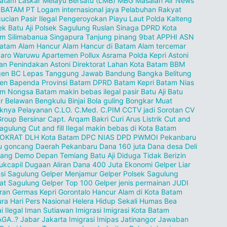
Batam
Laskar Melayu Bersatu (LMB)
MBG
Masalah Air
News
 BATAM
PT Logam internasional jaya
Pelabuhan Rakyat
ucian Pasir Ilegal
Pengeroyokan
Piayu Laut
Polda Kalteng
ek Batu Aji
Polsek Sagulung
Ruslan Sinaga DPRD Kota
am
Silimabanua
Singapura
Tanjung pinang
9bat
APPHI
ASN
batam
Alam Hancur
Alam Hancur di Batam
Alam tercemar
zaro Waruwu
Apartemen Pollux
Asrama Polda Kepri
Astoni
an Penindakan
Astoni Direktorat Lahan Kota Batam
BBM
gen
BC Lepas Tanggung Jawab
Bandung
Bangka Belitung
en
Bapenda Provinsi
Batam DPRD
Batam Kepri
Batam Nias
am Nongsa
Batam makin bebas ilegal pasir
Batu Aji
Batu
r
Belawan
Bengkulu
Binjai
Bola guling
Bongkar Muat
knya Pelayanan
C.LO.
C.Med.
C.PIM
CCTV jadi Sorotan
CV
Group Bersinar
Capt. Arqam Bakri
Curi Arus Listrik
Cut and
 Sagulung
Cut and fill Ilegal makin bebas di Kota Batam
OKRAT
DLH Kota Batam
DPC NIAS
DPD PWMOI Pekanbaru
u goncang
Daerah Pekanbaru
Dana 160 juta
Dana desa
Deli
dang
Demo
Depan Temiang Batu Aji
Diduga Tidak Berizin
ukcapil
Dugaan Aliran Dana 400 Juta
Ekonomi
Gelper Liar
si Sagulung
Gelper Menjamur
Gelper Polsek Sagulung
at Sagulung
Gelper Top 100
Gelper jenis permainan JUDI
ran
Germas Kepri
Gorontalo
Hancur Alam di Kota Batam
ura
Hari Pers Nasional
Helera
Hidup Sekali
Humas Bea
i
Ilegal
Iman Sutiawan
Imigrasi
Imigrasi Kota Batam
GA..?
Jabar
Jakarta Imigrasi Imipas
Jatinangor
Jawaban