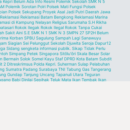
a Kepri Belum Ada Info Resmi
Polemik Sekolah SMK N 5
AM
Polemik Sorotan
Polri
Polsek Mati Fungsi
Polsek
pian
Polsek Sekupang
Proyek Asal Jadi
Putri Daerah Jawa
Reklamasi
Reklamasi Batam Bengkong
Reklamasi Marina
amasi di Kampung Nelayan
Religius Sarumaha S.H
Rikha
atasari
Rokok Ilegak
Rokok Ilegal
Rokok Tanpa Cukai
h Sakit Aini
S.E
SMK N 1
SMK N 3
SMPN 27
SP2H Belum
erima Korban
SPBU
Sagulung
Sampah Lagi
Sanawuyu
am Siagian
Sei Pelunggut
Sekolah Djuwita
Seroja Dapur12
lga
Sidang sengketa informasi publik.
Sikap Tidak Perlu
ntoh
Simpang Petek
Singapora
Sitōlu'ōri
Skala Besar
Solar
n Bermain
Solok
Somel Kayu
Staf DPRD Kota Batam
Subdit
it 2 Ditreskrimsus Polda Kepri.
Suherman
Sulap Pelabuhan
ang
Sumatra Padang
Surabaya
TNI
Tabung Gas
Tangerang
ung Gundap
Tanjung Uncang
Tapanuli Utara
Teguran
gang Babi Dinilai Sepihak
Teluk Mata Ikan
Tembak Ikan
esi Tower
Terseret nama HS
Tiban Indah
Tujuan Karimun
namen
Turut berdukacita
Ukirlah Jejak Terindah
Universitas
 Kepulauan
Vidio VIRAL
WNA
Waduk Tembesi
Wakapolda
ut
Warga kampung Aleng
pangkas
rusak
solar kencing
ang pasir
llow Us