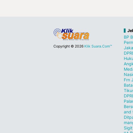
Je
BP 
Perm
Copyright ©
2026
Klik Suara.Com™
Jaka
DPR
Huk
Angk
Med
Nasi
Frn 
Bat
Tiku
DPR
Pala
Bers
and 
Dit
man
Sigi