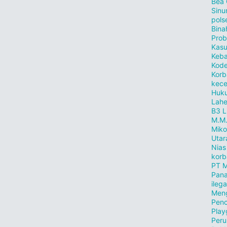
Bea
Sinu
pols
Bina
Prob
Kasu
Keb
Kode
Korb
kece
Huku
Lahe
B3
L
M.M
Miko
Utar
Nias
korb
PT M
Pana
ilega
Meng
Penc
Play
Peru