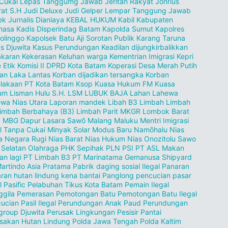
 Cukai Lepas Tanggumg Jawab
Jeritan Rakyat
Jonrius
rat S.H
Judi Deluxe
Judi Gelper Lempar Tanggung Jawab
ek
Jurnalis Dianiaya
KEBAL HUKUM
Kabil
Kabupaten
hasa
Kadis Disperindag Batam
Kapolda Sumut
Kapolres
olinggo
Kapolsek Batu Aji Sorotan Publik
Karang Taruna
s Djuwita
Kasus Perundungan
Keadilan dijungkirbalikkan
akaran
Kekerasan
Keluhan warga
Kementrian Imigrasi
Kepri
 Etik
Komisi II DPRD Kota Batam
Koperasi Desa Merah Putih
an Laka Lantas
Korban dijadikan tersangka
Korban
lakaan PT
Kota Batam
Ksop
Kuasa Hukum FM
Kuasa
m Lisman Hulu S.H.
LSM
LUBUK BAJA
Lahan
Lahewa
wa Nias Utara
Laporan mandek
Libah B3
Limbah
Limbah
imbah Berbahaya (B3)
Limbah Parit MKGR
Lombok Barat
.
MBG Dapur Lasara Sawō
Malang
Maluku
Mentri Imigrasi
l Tanpa Cukai
Minyak Solar
Modus Baru
Namōhalu Nias
a
Negara Rugi
Nias Barat
Nias Hukum
Nias Onozitolu Sawo
 Selatan
Olahraga
PHK Sepihak
PLN
PSI
PT ASL Makan
an lagi
PT Limbah B3
PT Marinatama Gemanusa Shipyard
artindo Asia Pratama
Pabrik daging sosial Ilegal
Panaran
ran hutan lindung kena bantai
Panglong pencucian pasar
l
Pasific
Pelabuhan Tikus Kota Batam
Pemain Ilegal
gila
Pemerasan
Pemotongan Batu
Pemotongan Batu Ilegal
ucian Pasil Ilegal
Perundungan Anak Paud
Perundungan
group Djuwita
Perusak Lingkungan Pesisir Pantai
sakan Hutan Lindung
Polda Jawa Tengah
Polda Kaltim