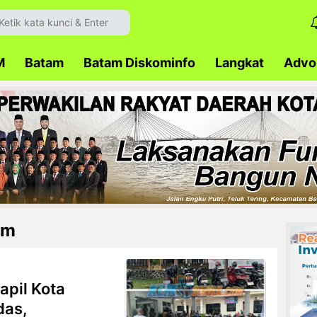
M
Batam
Batam Diskominfo
Langkat
Advok
am
pil Kota
das,