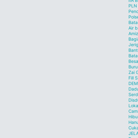
IIA 
PLN
Penc
Pols
Bat
Air 
Ami
Bagi
Jeri
Bant
Bat
Besa
Buru
Zai 
Fill
DEM
Dad
Ser
Disd
Loka
Cam
Hibu
Han
Cuka
JELA