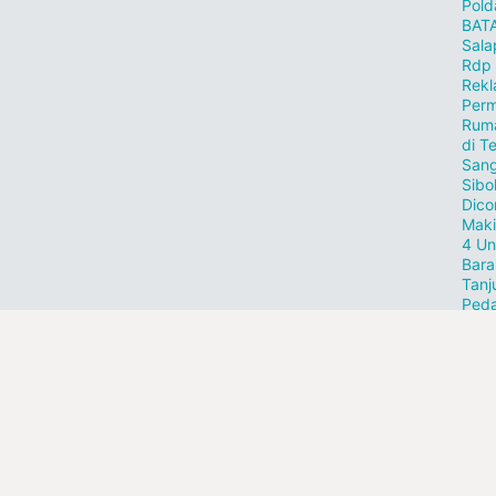
Pold
BAT
Sala
Rdp
Rekl
Perm
Ruma
di T
Sang
Sibo
Dico
Maki
4 Un
Bar
Tanj
Peda
Temb
Tur
Riau
Sum
tamb
Fo