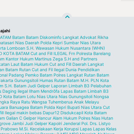
lajahi
BATAM
Batam
Batam Diskominfo
Langkat
Advokat Rikha
atasari
Nias
Daerah
Polda Kepri
Sumbar
Nias Utara
rta
Lomboan S.H.
Wawasan Hukum Nusantara (WHN)
D KOTA BATAM
Cut and Fill ILEGAL
Frn
Polresta Barelang
um
Kantor Hukum Martinus Zega S.H and Partners
atan Laut
Batam Hukum
Cut and Fill
Daerah Langkat
an
Batam Rutan
Cut and Fil Ilegal
Dunia Pendidikan
onal
Padang
Pemko Batam
Polres Langkat
Rutan Batam
Jakarta
Gunungsitoli
Humas Rutan Batam
M.H.
PLN Kota
am
S.H.
Batam Judi Gelper
Laporan Limbah B3
Pelabuhan
s
Daging ilegal
Ilham Mendrōfa
Lapas Batam
Limbah B3
D Kota Batam
Lotu Nias Utara
Nias Gunungsitoli
Nongsa
ngka Raya
Ratu Wangsa
Tuhemberua
Anak Melayu
uara
Banuagea
Batam Polda Kepri
Bupati Nias Utara
Cut
fill Ilegal makin bebas Dapur12
Disdukcapil Kota Batam
pam
Galian C
Gelper
Hancur Alam
Hukum Polres Nias
Hutan
grove
Jambi
Judi Gelper
Kapolri Jenderal Pol. Drs. Listyo
t Prabowo M.Si.
Kecelakaan Kerja
Korupsi
Lapas
Lapas Kelas