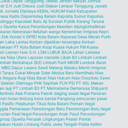
 Cukai Lepas Tanggumg Jawab
Jeritan Rakyat
Jonrius
rat S.H
Judi Deluxe
Judi Gelper Lempar Tanggung Jawab
ek
Jurnalis Dianiaya
KEBAL HUKUM
Kabil
Kabupaten
hasa
Kadis Disperindag Batam
Kapolda Sumut
Kapolres
olinggo
Kapolsek Batu Aji Sorotan Publik
Karang Taruna
s Djuwita
Kasus Perundungan
Keadilan dijungkirbalikkan
akaran
Kekerasan
Keluhan warga
Kementrian Imigrasi
Kepri
 Etik
Komisi II DPRD Kota Batam
Koperasi Desa Merah Putih
an Laka Lantas
Korban dijadikan tersangka
Korban
lakaan PT
Kota Batam
Ksop
Kuasa Hukum FM
Kuasa
m Lisman Hulu S.H.
LSM
LUBUK BAJA
Lahan
Lahewa
wa Nias Utara
Laporan mandek
Libah B3
Limbah
Limbah
imbah Berbahaya (B3)
Limbah Parit MKGR
Lombok Barat
.
MBG Dapur Lasara Sawō
Malang
Maluku
Mentri Imigrasi
l Tanpa Cukai
Minyak Solar
Modus Baru
Namōhalu Nias
a
Negara Rugi
Nias Barat
Nias Hukum
Nias Onozitolu Sawo
 Selatan
Olahraga
PHK Sepihak
PLN
PSI
PT ASL Makan
an lagi
PT Limbah B3
PT Marinatama Gemanusa Shipyard
artindo Asia Pratama
Pabrik daging sosial Ilegal
Panaran
ran hutan lindung kena bantai
Panglong pencucian pasar
l
Pasific
Pelabuhan Tikus Kota Batam
Pemain Ilegal
gila
Pemerasan
Pemotongan Batu
Pemotongan Batu Ilegal
ucian Pasil Ilegal
Perundungan Anak Paud
Perundungan
group Djuwita
Perusak Lingkungan Pesisir Pantai
sakan Hutan Lindung
Polda Jawa Tengah
Polda Kaltim