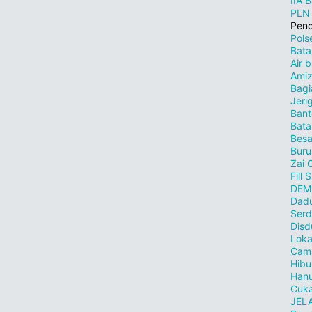
IIA 
PLN
Penc
Pols
Bat
Air 
Ami
Bagi
Jeri
Bant
Bat
Besa
Buru
Zai 
Fill
DEM
Dad
Ser
Disd
Loka
Cam
Hibu
Han
Cuka
JELA