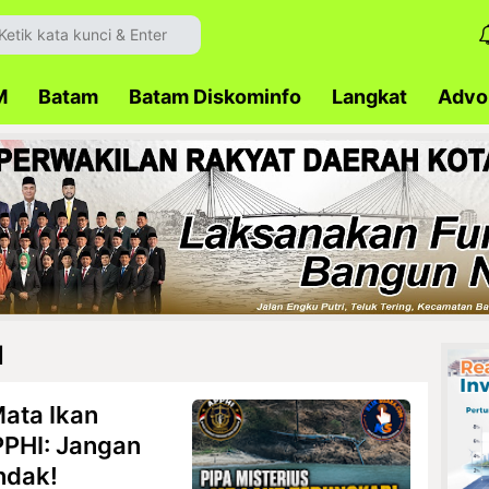
M
Batam
Batam Diskominfo
Langkat
Advok
l
Mata Ikan
PPHI: Jangan
ndak!