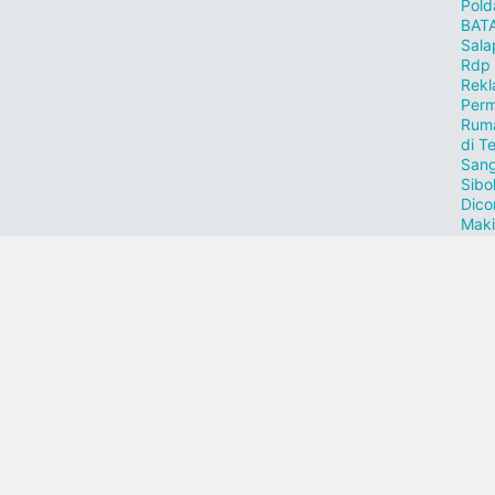
Pold
BAT
Sala
Rdp
Rekl
Perm
Ruma
di T
Sang
Sibo
Dico
Maki
4 Un
Bar
Tanj
Peda
Temb
Tur
Riau
Sum
tamb
Fo