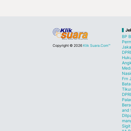
Je
BP 
Perm
Copyright ©
2026
Klik Suara.Com™
Jaka
DPR
Huk
Angk
Med
Nasi
Frn 
Bat
Tiku
DPR
Pala
Bers
and 
Dit
man
Sigi