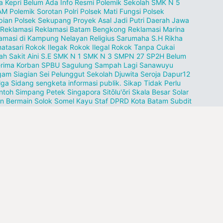
a Kepri Belum Ada Info Resmi
Polemik Sekolah SMK N 5
AM
Polemik Sorotan
Polri
Polsek Mati Fungsi
Polsek
pian
Polsek Sekupang
Proyek Asal Jadi
Putri Daerah Jawa
Reklamasi
Reklamasi Batam Bengkong
Reklamasi Marina
amasi di Kampung Nelayan
Religius Sarumaha S.H
Rikha
atasari
Rokok Ilegak
Rokok Ilegal
Rokok Tanpa Cukai
h Sakit Aini
S.E
SMK N 1
SMK N 3
SMPN 27
SP2H Belum
erima Korban
SPBU
Sagulung
Sampah Lagi
Sanawuyu
am Siagian
Sei Pelunggut
Sekolah Djuwita
Seroja Dapur12
lga
Sidang sengketa informasi publik.
Sikap Tidak Perlu
ntoh
Simpang Petek
Singapora
Sitōlu'ōri
Skala Besar
Solar
n Bermain
Solok
Somel Kayu
Staf DPRD Kota Batam
Subdit
it 2 Ditreskrimsus Polda Kepri.
Suherman
Sulap Pelabuhan
ang
Sumatra Padang
Surabaya
TNI
Tabung Gas
Tangerang
ung Gundap
Tanjung Uncang
Tapanuli Utara
Teguran
gang Babi Dinilai Sepihak
Teluk Mata Ikan
Tembak Ikan
esi Tower
Terseret nama HS
Tiban Indah
Tujuan Karimun
namen
Turut berdukacita
Ukirlah Jejak Terindah
Universitas
 Kepulauan
Vidio VIRAL
WNA
Waduk Tembesi
Wakapolda
ut
Warga kampung Aleng
pangkas
rusak
solar kencing
ang pasir
llow Us