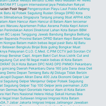
Batam
Laskar Melayu Bersatu (LMB)
MBG
Masalah Air
News
 BATAM
PT Logam internasional jaya
Pelabuhan Rakyat
ucian Pasir Ilegal
Pengeroyokan
Piayu Laut
Polda Kalteng
ek Batu Aji
Polsek Sagulung
Ruslan Sinaga DPRD Kota
am
Silimabanua
Singapura
Tanjung pinang
9bat
APPHI
ASN
batam
Alam Hancur
Alam Hancur di Batam
Alam tercemar
zaro Waruwu
Apartemen Pollux
Asrama Polda Kepri
Astoni
an Penindakan
Astoni Direktorat Lahan Kota Batam
BBM
gen
BC Lepas Tanggung Jawab
Bandung
Bangka Belitung
en
Bapenda Provinsi
Batam DPRD
Batam Kepri
Batam Nias
am Nongsa
Batam makin bebas ilegal pasir
Batu Aji
Batu
r
Belawan
Bengkulu
Binjai
Bola guling
Bongkar Muat
knya Pelayanan
C.LO.
C.Med.
C.PIM
CCTV jadi Sorotan
CV
Group Bersinar
Capt. Arqam Bakri
Curi Arus Listrik
Cut and
 Sagulung
Cut and fill Ilegal makin bebas di Kota Batam
OKRAT
DLH Kota Batam
DPC NIAS
DPD PWMOI Pekanbaru
u goncang
Daerah Pekanbaru
Dana 160 juta
Dana desa
Deli
dang
Demo
Depan Temiang Batu Aji
Diduga Tidak Berizin
ukcapil
Dugaan Aliran Dana 400 Juta
Ekonomi
Gelper Liar
si Sagulung
Gelper Menjamur
Gelper Polsek Sagulung
at Sagulung
Gelper Top 100
Gelper jenis permainan JUDI
ran
Germas Kepri
Gorontalo
Hancur Alam di Kota Batam
ura
Hari Pers Nasional
Helera
Hidup Sekali
Humas Bea
i
Ilegal
Iman Sutiawan
Imigrasi
Imigrasi Kota Batam
GA..?
Jabar
Jakarta Imigrasi Imipas
Jatinangor
Jawaban