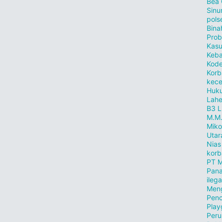
Bea
Sinu
pols
Bina
Prob
Kasu
Keb
Kode
Korb
kece
Huku
Lahe
B3
L
M.M
Miko
Utar
Nias
korb
PT M
Pana
ilega
Meng
Penc
Play
Peru