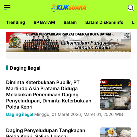
Trending
BP BATAM
Batam
Batam Diskominfo
La
Daging ilegal
Diminta Keterbukaan Publik, PT
Martindo Asia Pratama Diduga
Melakukan Penerimaan Daging
Penyeludupan, Diminta Keterbukaan
Polda Kepri
Daging ilegal
Minggu, 01 Maret 2026, Maret 01, 2026 WIB
Daging Penyeludupan Tangkapan
Polda Kepri, Saling Lempar