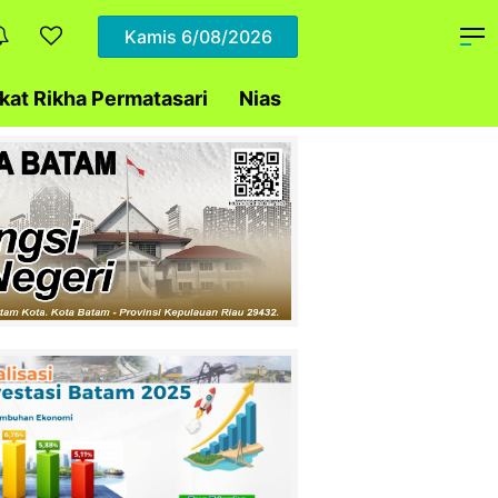
Kamis
6/08/2026
at Rikha Permatasari
Nias
Daerah
Polda Ke