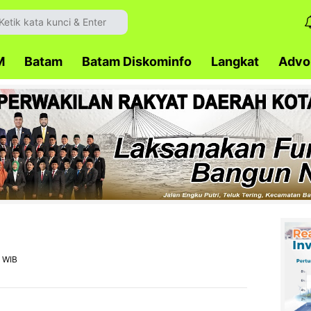
M
Batam
Batam Diskominfo
Langkat
Advok
6 WIB