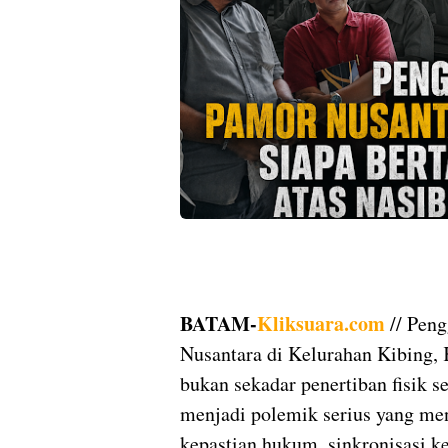
BATAM-
Kliksuara.com
// Pen
Nusantara di Kelurahan Kibing, 
bukan sekadar penertiban fisik 
menjadi polemik serius yang me
kepastian hukum, sinkronisasi ke