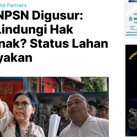
nd Partners
NPSN Digusur:
Lindungi Hak
nak? Status Lahan
nyakan